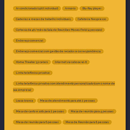
Ar condicionado (split individual)
Armário
Blu-Ray player
Cadeiras e mesas de trabalho individuais
Cafeteira Nespresso
Cortesia de 4h/mês da Sala de Reuniões Museu Pelé (4 pessoas)
Endereço comercial
Endereço comercial com gestão de recados e correspondência
Home Theater 5.1 canais
Internet via cabo ou wi-fi
Linha telefônica privativa
Linha telefônica privativa com atendimento personalizado (com o nome de
sua empresa)
Lousa branca
Mesa de atendimento para até 2 pessoas
Mesa de canto e sofá para 2 pessoas
Mesa de reunião para 4 pessoas
Mesa de reunião para 6 pessoas
Mesa de Reunião para 8 pessoas