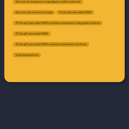
Serviço de limpeza e copa (água e café/cortesia)
Serviços de limpeza e copa
TV de 40” com cabo HDMI
TV de 40” com cabo HDMI e demais conexões integradas à mesa
TV de 48” com cabo HDMI
TV de 48” com cabo HDMI e demais conexões na mesa
Vista panorâmica