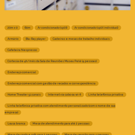
20m x 0
60m
Ar condicionado (split)
Ar condicionado (split individual)
Armário
Blu-Ray player
Cadeiras e mesas de trabalho individuais
Cafeteira Nespresso
Cortesia de 4h/mês da Sala de Reuniões Museu Pelé (4 pessoas)
Endereço comercial
Endereço comercial com gestão de recados e correspondência
Home Theater 5.1 canais
Internet via cabo ou wi-fi
Linha telefônica privativa
Linha telefônica privativa com atendimento personalizado (com o nome de sua
empresa)
Lousa branca
Mesa de atendimento para até 2 pessoas
Mesa de canto e sofá para 2 pessoas
Mesa de reunião para 4 pessoas