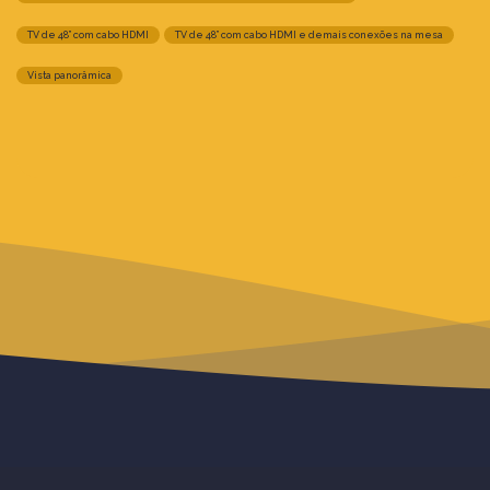
TV de 48” com cabo HDMI
TV de 48” com cabo HDMI e demais conexões na mesa
Vista panorâmica