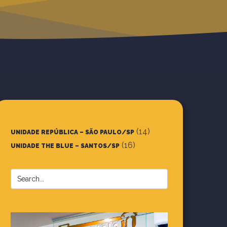
(14)
UNIDADE REPÚBLICA – SÃO PAULO/SP
(16)
UNIDADE THE BLUE – SANTOS/SP