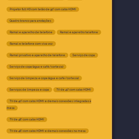
Projetor full HD com telão de 90” com cabo HDMI
Quadro branco para anotações
Ramal e aparelho de telefone
Ramal e aparelho telefone
Ramal e telefone com viva voz
Ramal privativo e aparelho de telefone
Serviço de copa
Serviço de copa (água e café/cortesia)
Serviço de limpeza e copa (água e café/cortesia)
Serviços de limpeza e copa
TV de 40” com cabo HDMI
TV de 40” com cabo HDMI e demais conexões integradas à
mesa
TV de 48” com cabo HDMI
TV de 48” com cabo HDMI e demais conexões na mesa