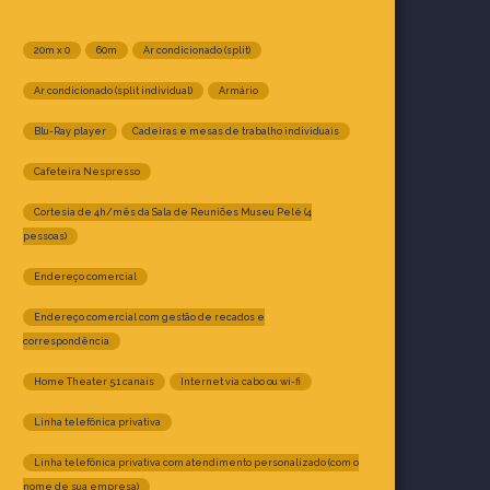
20m x 0
60m
Ar condicionado (split)
Ar condicionado (split individual)
Armário
Blu-Ray player
Cadeiras e mesas de trabalho individuais
Cafeteira Nespresso
Cortesia de 4h/mês da Sala de Reuniões Museu Pelé (4
pessoas)
Endereço comercial
Endereço comercial com gestão de recados e
correspondência
Home Theater 5.1 canais
Internet via cabo ou wi-fi
Linha telefônica privativa
Linha telefônica privativa com atendimento personalizado (com o
nome de sua empresa)