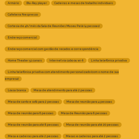
Armário
Blu-Ray player
Cadeiras e mesas de trabalho individuais
Cafeteira Nespresso
Cortesia de 4h/mês da Sala de Reuniões Museu Pelé (4 pessoas)
Endereço comercial
Endereço comercial com gestão de recados e correspondência
Home Theater 5.1 canais
Internet via cabo ou wi-fi
Linha telefônica privativa
Linha telefônica privativa com atendimento personalizado (com o nome de sua
empresa)
Lousa branca
Mesa de atendimento para até 2 pessoas
Mesa de canto e sofá para 2 pessoas
Mesa de reunião para 4 pessoas
Mesa de reunião para 6 pessoas
Mesa de Reunião para 8 pessoas
Mesa de reunião para até 8 pessoas
Mesa de reunião para até 20 pessoas
Mesa e cadeiras para até 2 pessoas
Mesas e cadeiras para até 2 pessoas