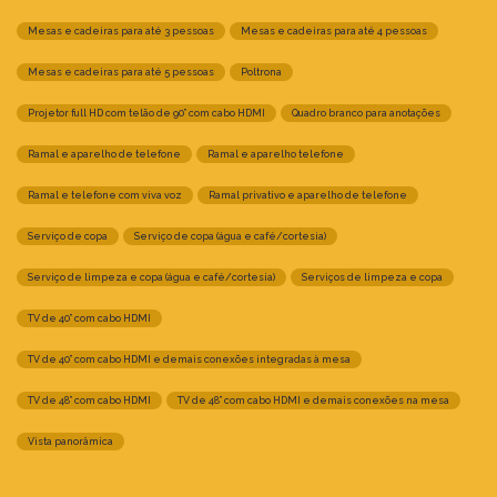
Mesas e cadeiras para até 3 pessoas
Mesas e cadeiras para até 4 pessoas
Mesas e cadeiras para até 5 pessoas
Poltrona
Projetor full HD com telão de 90” com cabo HDMI
Quadro branco para anotações
Ramal e aparelho de telefone
Ramal e aparelho telefone
Ramal e telefone com viva voz
Ramal privativo e aparelho de telefone
Serviço de copa
Serviço de copa (água e café/cortesia)
Serviço de limpeza e copa (água e café/cortesia)
Serviços de limpeza e copa
TV de 40” com cabo HDMI
TV de 40” com cabo HDMI e demais conexões integradas à mesa
TV de 48” com cabo HDMI
TV de 48” com cabo HDMI e demais conexões na mesa
Vista panorâmica