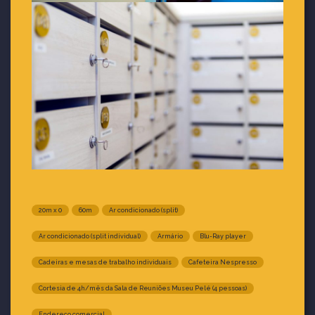
20m x 0
60m
Ar condicionado (split)
Ar condicionado (split individual)
Armário
Blu-Ray player
Cadeiras e mesas de trabalho individuais
Cafeteira Nespresso
Cortesia de 4h/mês da Sala de Reuniões Museu Pelé (4 pessoas)
Endereço comercial