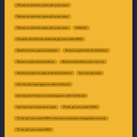
Mesas e cadeiras para até 3 pessoas
Mesas e cadeiras para até 4 pessoas
Mesas e cadeiras para até 5 pessoas
Poltrona
Projetor full HD com telão de 90” com cabo HDMI
Quadro branco para anotações
Ramal e aparelho de telefone
Ramal e aparelho telefone
Ramal e telefone com viva voz
Ramal privativo e aparelho de telefone
Serviço de copa
Serviço de copa (água e café/cortesia)
Serviço de limpeza e copa (água e café/cortesia)
Serviços de limpeza e copa
TV de 40” com cabo HDMI
TV de 40” com cabo HDMI e demais conexões integradas à mesa
TV de 48” com cabo HDMI