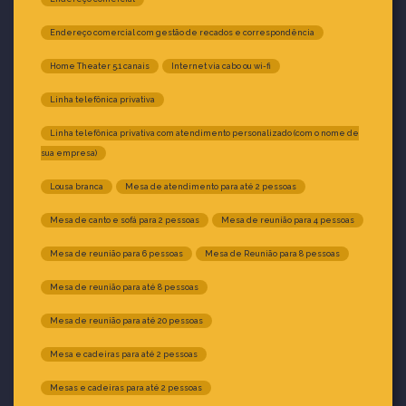
Endereço comercial com gestão de recados e correspondência
Home Theater 5.1 canais
Internet via cabo ou wi-fi
Linha telefônica privativa
Linha telefônica privativa com atendimento personalizado (com o nome de
sua empresa)
Lousa branca
Mesa de atendimento para até 2 pessoas
Mesa de canto e sofá para 2 pessoas
Mesa de reunião para 4 pessoas
Mesa de reunião para 6 pessoas
Mesa de Reunião para 8 pessoas
Mesa de reunião para até 8 pessoas
Mesa de reunião para até 20 pessoas
Mesa e cadeiras para até 2 pessoas
Mesas e cadeiras para até 2 pessoas