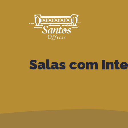
Salas com Inte