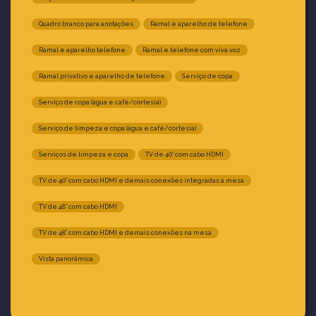
Quadro branco para anotações
Ramal e aparelho de telefone
Ramal e aparelho telefone
Ramal e telefone com viva voz
Ramal privativo e aparelho de telefone
Serviço de copa
Serviço de copa (água e café/cortesia)
Serviço de limpeza e copa (água e café/cortesia)
Serviços de limpeza e copa
TV de 40” com cabo HDMI
TV de 40” com cabo HDMI e demais conexões integradas à mesa
TV de 48” com cabo HDMI
TV de 48” com cabo HDMI e demais conexões na mesa
Vista panorâmica