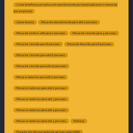
Linha telefônica privativa com atendimento personalizado (com o nome de
sua empresa)
Lousa branca
Mesa de atendimento para até 2 pessoas
Mesa de canto e sofá para 2 pessoas
Mesa de reunião para 4 pessoas
Mesa de reunião para 6 pessoas
Mesa de Reunião para 8 pessoas
Mesa de reunião para até 8 pessoas
Mesa de reunião para até 20 pessoas
Mesa e cadeiras para até 2 pessoas
Mesas e cadeiras para até 2 pessoas
Mesas e cadeiras para até 3 pessoas
Mesas e cadeiras para até 4 pessoas
Mesas e cadeiras para até 5 pessoas
Poltrona
Projetor full HD com telão de 90” com cabo HDMI