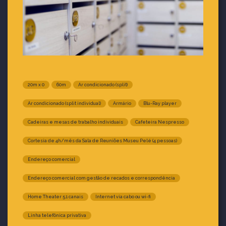
20m x 0
60m
Ar condicionado (split)
Ar condicionado (split individual)
Armário
Blu-Ray player
Cadeiras e mesas de trabalho individuais
Cafeteira Nespresso
Cortesia de 4h/mês da Sala de Reuniões Museu Pelé (4 pessoas)
Endereço comercial
Endereço comercial com gestão de recados e correspondência
Home Theater 5.1 canais
Internet via cabo ou wi-fi
Linha telefônica privativa