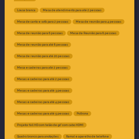
Lousa branca
Mesa de atendimento para até 2 pessoas
Mesa de canto e sofá para 2 pessoas
Mesa de reunião para 4 pessoas
Mesa de reunião para 6 pessoas
Mesa de Reunião para 8 pessoas
Mesa de reunião para até 8 pessoas
Mesa de reunião para até 20 pessoas
Mesa e cadeiras para até 2 pessoas
Mesas e cadeiras para até 2 pessoas
Mesas e cadeiras para até 3 pessoas
Mesas e cadeiras para até 4 pessoas
Mesas e cadeiras para até 5 pessoas
Poltrona
Projetor full HD com telão de 90” com cabo HDMI
Quadro branco para anotações
Ramal e aparelho de telefone