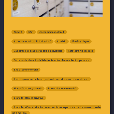
20m x 0
60m
Ar condicionado (split)
Ar condicionado (split individual)
Armário
Blu-Ray player
Cadeiras e mesas de trabalho individuais
Cafeteira Nespresso
Cortesia de 4h/mês da Sala de Reuniões Museu Pelé (4 pessoas)
Endereço comercial
Endereço comercial com gestão de recados e correspondência
Home Theater 5.1 canais
Internet via cabo ou wi-fi
Linha telefônica privativa
Linha telefônica privativa com atendimento personalizado (com o nome de
sua empresa)