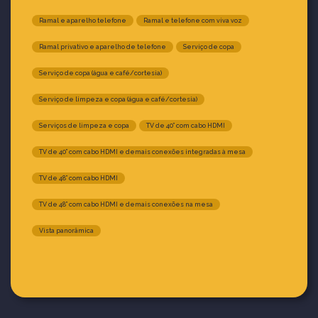
Ramal e aparelho telefone
Ramal e telefone com viva voz
Ramal privativo e aparelho de telefone
Serviço de copa
Serviço de copa (água e café/cortesia)
Serviço de limpeza e copa (água e café/cortesia)
Serviços de limpeza e copa
TV de 40” com cabo HDMI
TV de 40” com cabo HDMI e demais conexões integradas à mesa
TV de 48” com cabo HDMI
TV de 48” com cabo HDMI e demais conexões na mesa
Vista panorâmica