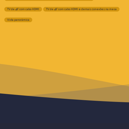
TV de 48” com cabo HDMI
TV de 48” com cabo HDMI e demais conexões na mesa
Vista panorâmica