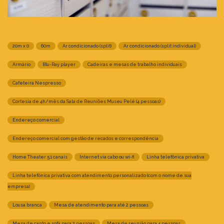
20m x 0
60m
Ar condicionado (split)
Ar condicionado (split individual)
Armário
Blu-Ray player
Cadeiras e mesas de trabalho individuais
Cafeteira Nespresso
Cortesia de 4h/mês da Sala de Reuniões Museu Pelé (4 pessoas)
Endereço comercial
Endereço comercial com gestão de recados e correspondência
Home Theater 5.1 canais
Internet via cabo ou wi-fi
Linha telefônica privativa
Linha telefônica privativa com atendimento personalizado (com o nome de sua
empresa)
Lousa branca
Mesa de atendimento para até 2 pessoas
Mesa de canto e sofá para 2 pessoas
Mesa de reunião para 4 pessoas