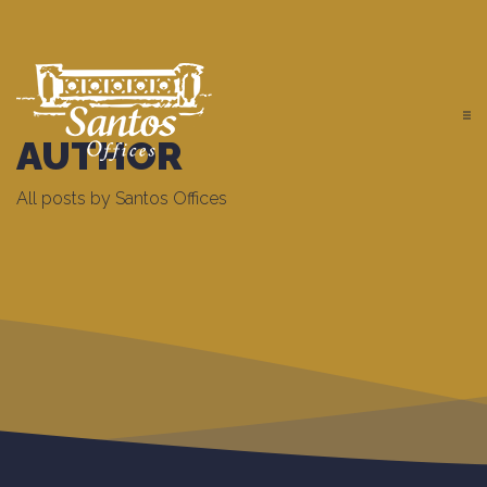
AUTHOR
All posts by Santos Offices