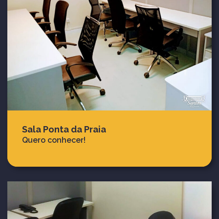
Sala Ponta da Praia
Quero conhecer!