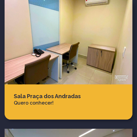
Sala Praça dos Andradas
Quero conhecer!