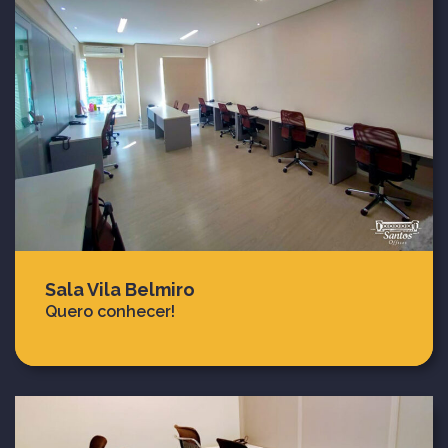
Sala Vila Belmiro
Quero conhecer!